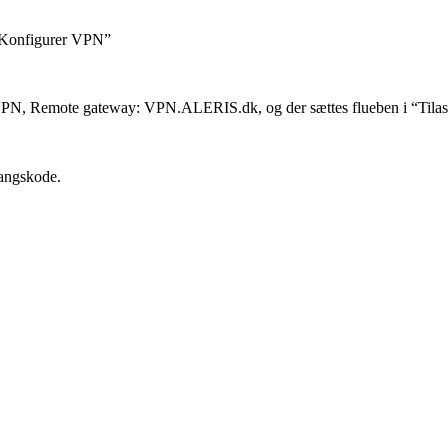
s “Konfigurer VPN”
s VPN, Remote gateway: VPN.ALERIS.dk, og der sættes flueben i “Tilas
angskode.