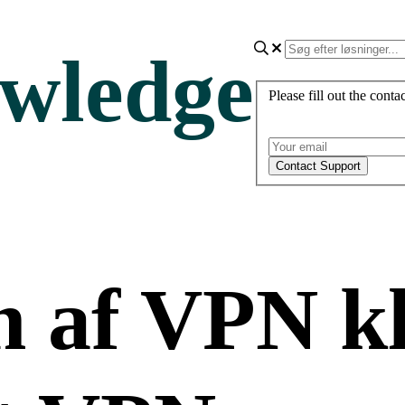
owledge
Please fill out the cont
n af VPN kl